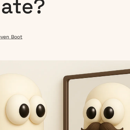
date?
even Boot